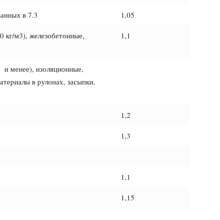
анных в 7.3
1,05
 кг/м3), железобетонные,
1,1
 и менее), изоляционные,
териалы в рулонах, засыпки,
1,2
1,3
1,1
1,15