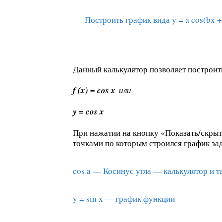
Построить график вида y = a cos(bx +
Данный калькулятор позволяет построить
f (x) = cos x
или
y = cos x
При нажатии на кнопку «Показать/скрыть
точками по которым строился график за
cos a — Косинус угла — калькулятор и т
y = sin x — график функции