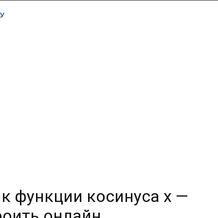
У
фик функции косинуса х —
роить онлайн