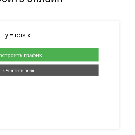
y = cos x
остроить график
Очистить поля