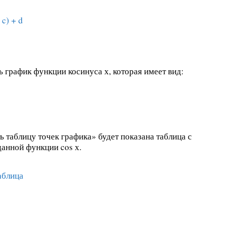
 c) + d
 график функции косинуса х, которая имеет вид:
 таблицу точек графика» будет показана таблица с
данной функции cos х.
аблица