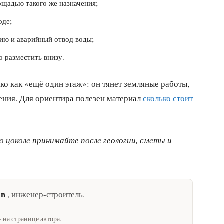
ощадью такого же назначения;
оде;
цию и аварийный отвод воды;
 разместить внизу.
ко как «ещё один этаж»: он тянет земляные работы,
ения. Для ориентира полезен материал
сколько стоит
о цоколе принимайте после геологии, сметы и
ов
,
инженер-строитель
.
— на
странице автора
.