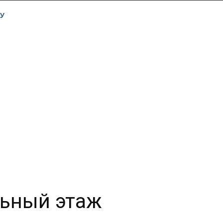
У
льный этаж