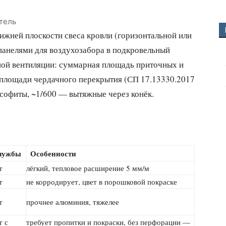
тель
жней плоскости свеса кровли (горизонтальной или
панелями для воздухозабора в подкровельный
ной вентиляции: суммарная площадь приточных и
 площади чердачного перекрытия (СП 17.13330.2017
з софиты, ~1/600 — вытяжные через конёк.
лужбы
Особенности
т
лёгкий, тепловое расширение 5 мм/м
т
не корродирует, цвет в порошковой покраске
т
прочнее алюминия, тяжелее
т с
требует пропитки и покраски, без перфорации —