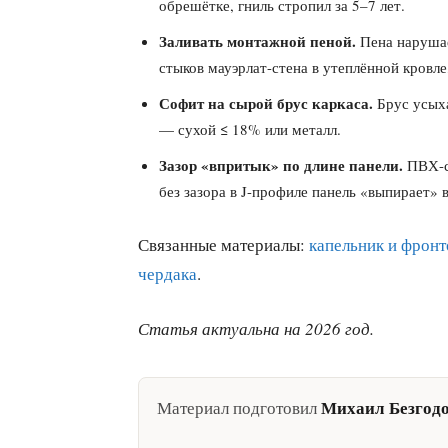
обрешётке, гниль стропил за 5–7 лет.
Заливать монтажной пеной.
Пена нарушае
стыков мауэрлат-стена в утеплённой кровле
Софит на сырой брус каркаса.
Брус усыха
— сухой ≤ 18% или металл.
Зазор «впритык» по длине панели.
ПВХ-с
без зазора в J-профиле панель «выпирает» 
Связанные материалы:
капельник и фронт
чердака
.
Статья актуальна на 2026 год.
Михаил Безгод
Материал подготовил