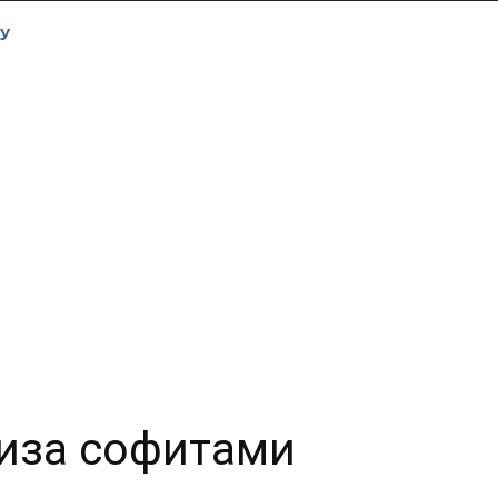
У
иза софитами