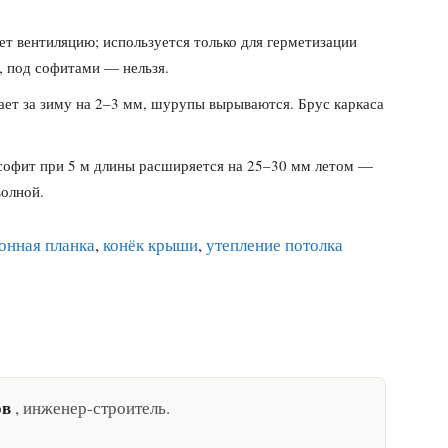
т вентиляцию; используется только для герметизации
, под софитами — нельзя.
ет за зиму на 2–3 мм, шурупы вырываются. Брус каркаса
офит при 5 м длины расширяется на 25–30 мм летом —
волной.
онная планка
,
конёк крыши
,
утепление потолка
ов
,
инженер-строитель
.