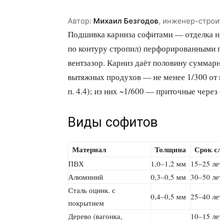
Автор:
Михаил Безгодов
,
инженер-строи
Подшивка карниза софитами — отделка ни
по контуру стропил) перфорированными 
вентзазор. Карниз даёт половину суммар
вытяжных продухов — не менее 1/300 от
п. 4.4); из них ~1/600 — приточные чере
Виды софитов
Материал
Толщина
Срок с
ПВХ
1,0–1,2 мм
15–25 ле
Алюминий
0,3–0,5 мм
30–50 ле
Сталь оцинк. с
0,4–0,5 мм
25–40 ле
покрытием
Дерево (вагонка,
10–15 ле