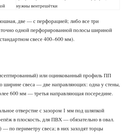
кой
нужны вентрешётки
лошная, две — с перфорацией; либо все три
таточно одной перфорированной полосы шириной
 стандартном свесе 400–600 мм).
исептированный) или оцинкованный профиль ПП
по ширине свеса — две направляющих: одна у стены,
более 600 мм — третья направляющая посередине.
альное отверстие с зазором 1 мм под шляпкой
епёж в плоскость, для ПВХ — обязательно в овал.
 — по периметру свеса; в них заходят торцы