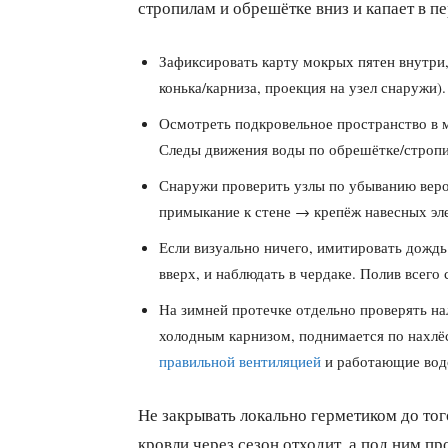
стропилам и обрешётке вниз и капает в п
Зафиксировать карту мокрых пятен внутри,
конька/карниза, проекция на узел снаружи).
Осмотреть подкровельное пространство в м
Следы движения воды по обрешётке/стропил
Снаружи проверить узлы по убыванию вер
примыкание к стене → крепёж навесных эл
Если визуально ничего, имитировать дождь:
вверх, и наблюдать в чердаке. Полив всего 
На зимней протечке отдельно проверять нал
холодным карнизом, поднимается по нахлё
правильной вентиляцией
и работающие водо
Не закрывать локально герметиком до тог
кровли через сезон отходит, а под ним 