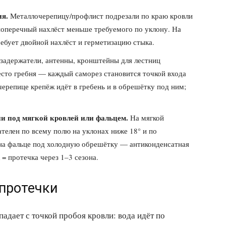
я.
Металлочерепицу/профлист подрезали по краю кровли
поперечный нахлёст меньше требуемого по уклону. На
ебует двойной нахлёст и герметизацию стыка.
задержатели, антенны, кронштейны для лестниц
есто гребня — каждый саморез становится точкой входа
черепице крепёж идёт в гребень и в обрешётку под ним;
и под мягкой кровлей или фальцем.
На мягкой
телен по всему полю на уклонах ниже 18° и по
 на фальце под холодную обрешётку — антиконденсатная
= протечка через 1–3 сезона.
 протечки
падает с точкой пробоя кровли: вода идёт по