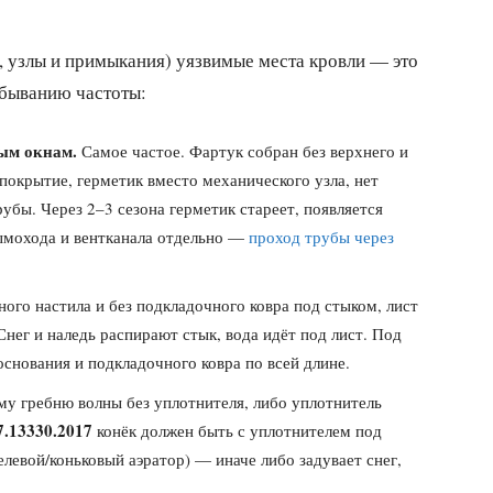
, узлы и примыкания) уязвимые места кровли — это
 убыванию частоты:
ым окнам.
Самое частое. Фартук собран без верхнего и
покрытие, герметик вместо механического узла, нет
рубы. Через 2–3 сезона герметик стареет, появляется
дымохода и вентканала отдельно —
проход трубы через
ого настила и без подкладочного ковра под стыком, лист
Снег и наледь распирают стык, вода идёт под лист. Под
снования и подкладочного ковра по всей длине.
му гребню волны без уплотнителя, либо уплотнитель
.13330.2017
конёк должен быть с уплотнителем под
евой/коньковый аэратор) — иначе либо задувает снег,