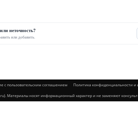
или неточность?
авить или добавить.
ие с пользовательским соглашением
Политика конфиденциальности и и
@mail.ru). Материалы носят информационный характер и не заменяют консул