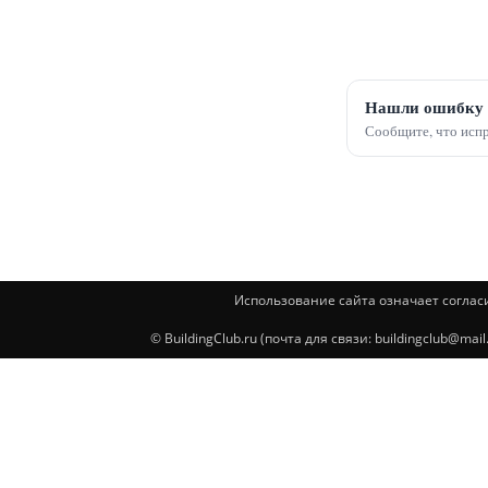
Нашли ошибку 
Сообщите, что испр
Использование сайта означает соглас
© BuildingClub.ru (почта для связи: buildingclub