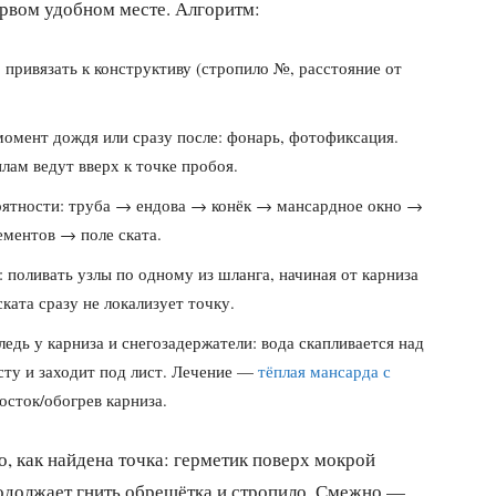
ервом удобном месте. Алгоритм:
 привязать к конструктиву (стропило №, расстояние от
омент дождя или сразу после: фонарь, фотофиксация.
ам ведут вверх к точке пробоя.
оятности: труба → ендова → конёк → мансардное окно →
ементов → поле ската.
 поливать узлы по одному из шланга, начиная от карниза
ската сразу не локализует точку.
едь у карниза и снегозадержатели: вода скапливается над
сту и заходит под лист. Лечение —
тёплая мансарда с
сток/обогрев карниза.
о, как найдена точка: герметик поверх мокрой
продолжает гнить обрешётка и стропило. Смежно —