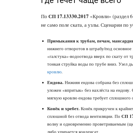
Где течёт чаще всего
СП 17.13330.2017
По
«Кровли» (раздел 6
не само поле ската, а узлы. Сценарии по
Примыкания к трубам, печам, мансардн
нижнего отворотов в штрабу/под основное 
«галстука»-водоотвода вверх по скату от т
тонкая струйка воды по трубе вниз. Узел 
кровлю
.
Ендова.
Нижняя ендова собрана без сплошн
уложен «впритык» без нахлёста на ендову. 
мягкую кровлю ендова требует сплошного о
Конёк и хребет.
Конёк прикручен к крайне
СП 17
сплошной без отвода вентиляции. По
волну и одновременно проветриваемым (щел
либо упирается конденсат.