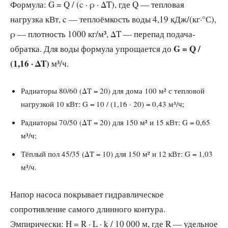
Формула: G = Q / (c · ρ · ΔT), где Q — тепловая
нагрузка кВт, c — теплоёмкость воды 4,19 кДж/(кг·°С),
ρ — плотность 1000 кг/м³, ΔT — перепад подача-
G = Q /
обратка. Для воды формула упрощается до
(1,16 · ΔT)
м³/ч.
Радиаторы 80/60 (ΔT = 20) для дома 100 м² с тепловой
нагрузкой 10 кВт: G = 10 / (1,16 · 20) = 0,43 м³/ч;
Радиаторы 70/50 (ΔT = 20) для 150 м² и 15 кВт: G = 0,65
м³/ч;
Тёплый пол 45/35 (ΔT = 10) для 150 м² и 12 кВт: G = 1,03
м³/ч.
Напор насоса покрывает гидравлическое
сопротивление самого длинного контура.
Эмпирически: H = R · L · k / 10 000 м, где R — удельное