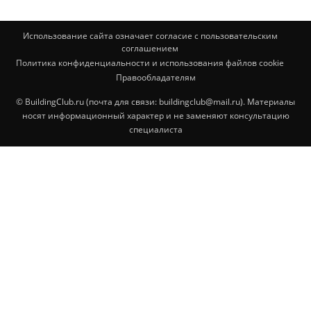
Использование сайта означает согласие с пользовательским
соглашением
Политика конфиденциальности и использования файлов cookie
Правообладателям
© BuildingClub.ru (почта для связи: buildingclub@mail.ru). Материалы
носят информационный характер и не заменяют консультацию
специалиста