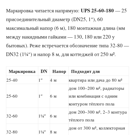
UPS 25-60-180
Маркировка читается напрямую:
— 25
присоединительный диаметр (DN25, 1″), 60
максимальный напор (6 м), 180 монтажная длина (мм
между накидными гайками — 130, 180 или 220 у
бытовых). Реже встречается обозначение типа 32-80 —
DN32 (1¼″) и напор 8 м, для коттеджей от 250 м².
Маркировка
DN
Напор
Подходит для
25-40
1″
4 м
квартира или дача до 80 м²
дом 100–200 м², радиаторы
25-60
1″
6 м
или комбинация с одним
контуром тёплого пола
дом 200–300 м², 2–3 контура
32-60
1¼″
6 м
тёплого пола
дом от 300 м², коллекторная
32-80
1¼″
8 м