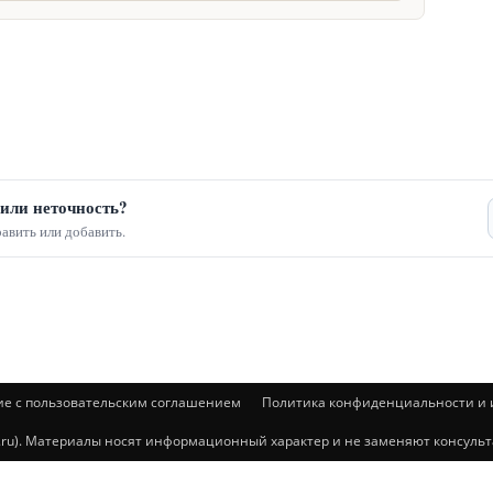
или неточность?
авить или добавить.
ие с пользовательским соглашением
Политика конфиденциальности и и
@mail.ru). Материалы носят информационный характер и не заменяют консул