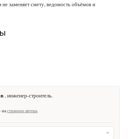
и не заменяет смету, ведомость объёмов и
ры
ов
,
инженер-строитель
.
— на
странице автора
.