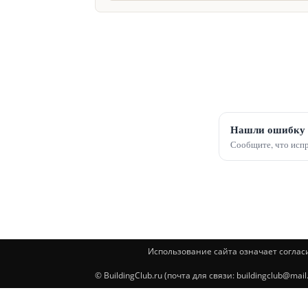
Нашли ошибку 
Сообщите, что испр
Использование сайта означает соглас
© BuildingClub.ru (почта для связи: buildingclub