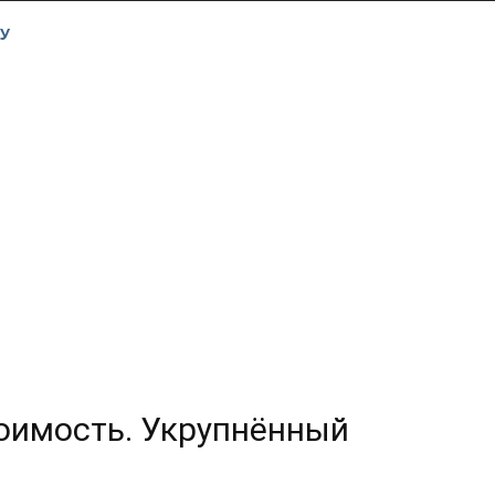
У
оимость. Укрупнённый