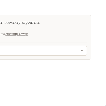
ов
,
инженер-строитель
.
— на
странице автора
.