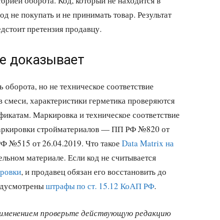
орией оборота. Код, который не находится в
д не покупать и не принимать товар. Результат
едстоит претензия продавцу.
не доказывает
 оборота, но не техническое соответствие
в смеси, характеристики герметика проверяются
ификатам. Маркировка и техническое соответствие
маркировки стройматериалов — ПП РФ №820 от
Ф №515 от 26.04.2019. Что такое
Data Matrix на
дельном материале. Если код не считывается
ировки
, и продавец обязан его восстановить до
редусмотрены
штрафы по ст. 15.12 КоАП РФ
.
применением проверьте действующую редакцию