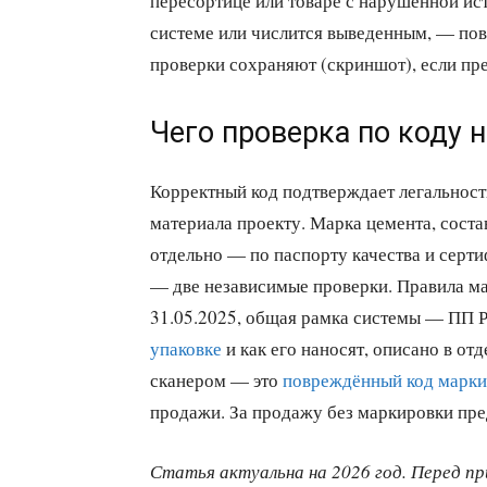
пересортице или товаре с нарушенной ист
системе или числится выведенным, — пово
проверки сохраняют (скриншот), если пр
Чего проверка по коду 
Корректный код подтверждает легальность
материала проекту. Марка цемента, соста
отдельно — по паспорту качества и серт
— две независимые проверки. Правила 
31.05.2025, общая рамка системы — ПП Р
упаковке
и как его наносят, описано в от
сканером — это
повреждённый код марк
продажи. За продажу без маркировки п
Статья актуальна на 2026 год. Перед 