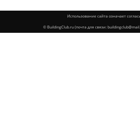
Использование сайта означает соглас
© BuildingClub.ru (почта для связи: buildingclub