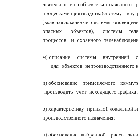
деятельности на объекте капитального с
процессами производства(систему вну
(включая локальные системы оповещен
опасных объектов), системы телев
процессов и охранного теленаблюдения
м) описание системы внутренней свя
— для объектов непроизводственного н
н) обоснование применяемого коммута
производить учет исходящего трафика н
о) характеристику принятой локальной в
производственного назначения;
п) обоснование выбранной трассы лини