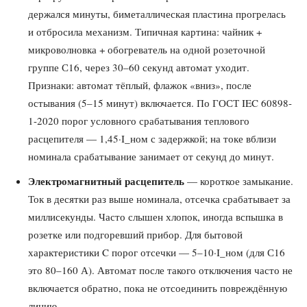
держался минуты, биметаллическая пластина прогрелась
и отбросила механизм. Типичная картина: чайник +
микроволновка + обогреватель на одной розеточной
группе С16, через 30–60 секунд автомат уходит.
Признаки: автомат тёплый, флажок «вниз», после
остывания (5–15 минут) включается. По ГОСТ IEC 60898-
1-2020 порог условного срабатывания теплового
расцепителя — 1,45·I_ном с задержкой; на токе вблизи
номинала срабатывание занимает от секунд до минут.
Электромагнитный расцепитель
— короткое замыкание.
Ток в десятки раз выше номинала, отсечка срабатывает за
миллисекунды. Часто слышен хлопок, иногда вспышка в
розетке или подгоревший прибор. Для бытовой
характеристики C порог отсечки — 5–10·I_ном (для С16
это 80–160 А). Автомат после такого отключения часто не
включается обратно, пока не отсоединить повреждённую
линию.