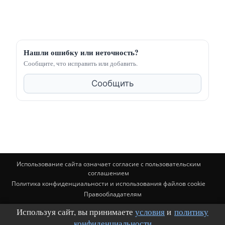
Нашли ошибку или неточность?
Сообщите, что исправить или добавить.
Сообщить
Использование сайта означает согласие с пользовательским
соглашением
Политика конфиденциальности и использования файлов cookie
Правообладателям
Используя сайт, вы принимаете
условия
и
политику
© BuildingClub.ru (почта для связи: buildingclub@mail.ru). Материалы
носят информационный характер и не заменяют консультацию
конфиденциальности