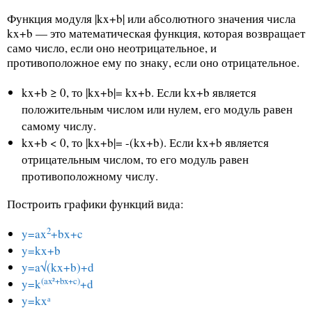
Функция модуля |kx+b| или абсолютного значения числа
kx+b — это математическая функция, которая возвращает
само число, если оно неотрицательное, и
противоположное ему по знаку, если оно отрицательное.
kx+b ≥ 0, то |kx+b|= kx+b. Если kx+b является
положительным числом или нулем, его модуль равен
самому числу.
kx+b < 0, то |kx+b|= -(kx+b). Если kx+b является
отрицательным числом, то его модуль равен
противоположному числу.
Построить графики функций вида:
2
y=ax
+bx+c
y=kx+b
y=a√(kx+b)+d
(ax²+bx+c)
y=k
+d
y=kxᵃ