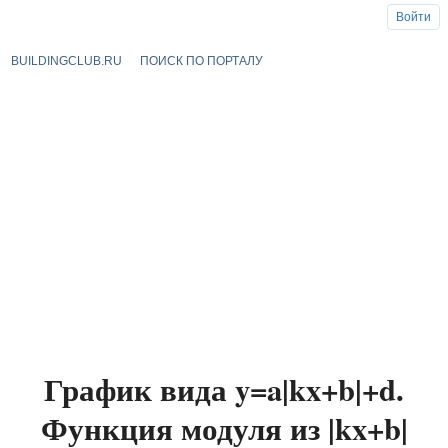
Войти
BUILDINGCLUB.RU
ПОИСК ПО ПОРТАЛУ
График вида y=a|kx+b|+d.
Функция модуля из |kx+b|