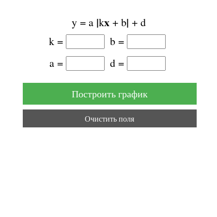
|
x
|
y = a
k
+ b
+ d
k =
b =
a =
d =
Построить график
Очистить поля