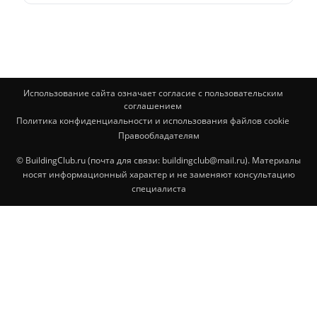
Использование сайта означает согласие с пользовательским
соглашением
Политика конфиденциальности и использования файлов cookie
Правообладателям
© BuildingClub.ru (почта для связи: buildingclub@mail.ru). Материалы
носят информационный характер и не заменяют консультацию
специалиста