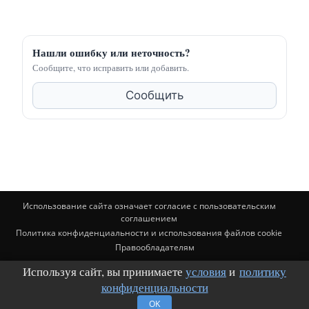
Нашли ошибку или неточность?
Сообщите, что исправить или добавить.
Сообщить
Использование сайта означает согласие с пользовательским
соглашением
Политика конфиденциальности и использования файлов cookie
Правообладателям
Используя сайт, вы принимаете
условия
и
политику
© BuildingClub.ru (почта для связи: buildingclub@mail.ru). Материалы
носят информационный характер и не заменяют консультацию
конфиденциальности
специалиста
OK